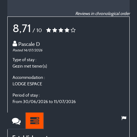
Reviews in chronological order
8,71
/ 10
Pascale D
Posted 14/07/2026
P
Type of stay :
T
Gezin met tiener(s)
E
Accommodation :
LODGE ESPACE
Period of stay :
P
From 30/06/2026 to 11/07/2026