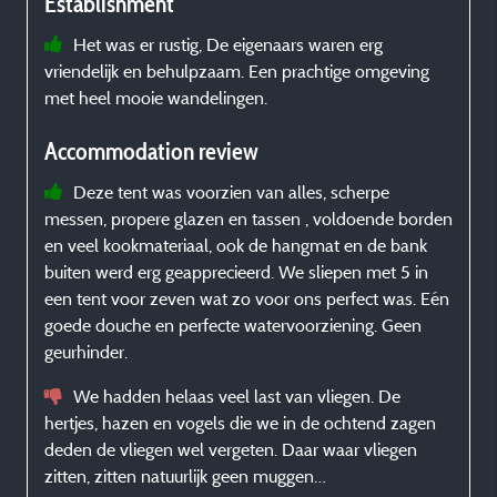
Establishment
Het was er rustig, De eigenaars waren erg
vriendelijk en behulpzaam. Een prachtige omgeving
l
met heel mooie wandelingen.
d
d
Accommodation review
a
Deze tent was voorzien van alles, scherpe
messen, propere glazen en tassen , voldoende borden
en veel kookmateriaal, ook de hangmat en de bank
buiten werd erg geapprecieerd. We sliepen met 5 in
c
een tent voor zeven wat zo voor ons perfect was. Eén
l
goede douche en perfecte watervoorziening. Geen
geurhinder.
We hadden helaas veel last van vliegen. De
hertjes, hazen en vogels die we in de ochtend zagen
deden de vliegen wel vergeten. Daar waar vliegen
zitten, zitten natuurlijk geen muggen…